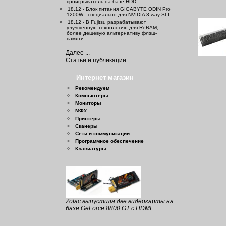
проигрыватель на базе HDD
18.12 - Блок питания GIGABYTE ODIN Pro
1200W - специально для NVIDIA 3 way SLI
18.12 - В Fujitsu разрабатывают
улучшенную технологию для ReRAM,
более дешевую альтернативу флэш-
памяти
Далее ...
Статьи и публикации ...
Интернет магазин
Рекомендуем
Компьютеры
Мониторы
МФУ
Принтеры
Сканеры
Сети и коммуникации
Программное обеспечение
Клавиатуры
Zotac выпустила две видеокарты на
базе GeForce 8800 GT с HDMI