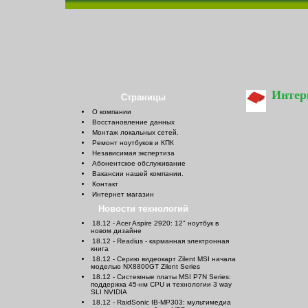
Интер
Страницы
О компании
Восстановление данных
Монтаж локальных сетей.
Ремонт ноутбуков и КПК
Независимая экспертиза
Абонентское обслуживание
Вакансии нашей компании.
Контакт
Интернет магазин
Новости технологий
18.12 - Acer Aspire 2920: 12" ноутбук в
новом дизайне
18.12 - Readius - карманная электронная
книга
18.12 - Серию видеокарт Zilent MSI начала
моделью NX8800GT Zilent Series
18.12 - Системные платы MSI P7N Series:
поддержка 45-нм CPU и технологии 3 way
SLI NVIDIA
18.12 - RaidSonic IB-MP303: мультимедиа